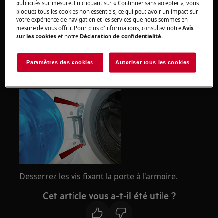
publicités sur mesure. En cliquant sur « Continuer sans accepter », vous
chaussures fermées.
bloquez tous les cookies non essentiels, ce qui peut avoir un impact sur
votre expérience de navigation et les services que nous sommes en
Veuillez noter que l'auto-réparation ou la réparation
mesure de vous offrir. Pour plus d'informations, consultez notre
Avis
sur les cookies
et notre
Déclaration de confidentialité
.
non professionnelle peut avoir des conséquences sur
la sécurité si elle n'est pas effectuée correctement.
Paramètres des cookies
Autoriser tous les cookies
Comment changer la porte? (avec vis)
Desserrez les vis fixant la porte à l'armoire.
Cet article vous a-t-il été utile ?