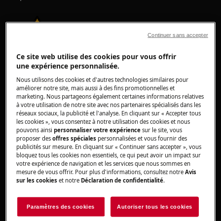
Continuer sans accepter
Ce site web utilise des cookies pour vous offrir
une expérience personnalisée.
Nous utilisons des cookies et d'autres technologies similaires pour
améliorer notre site, mais aussi à des fins promotionnelles et
marketing. Nous partageons également certaines informations relatives
ATTENTION !
NE CONVIENT PAS AUX ENFANTS
à votre utilisation de notre site avec nos partenaires spécialisés dans les
réseaux sociaux, la publicité et l'analyse. En cliquant sur « Accepter tous
les cookies », vous consentez à notre utilisation des cookies et nous
Gardez toutes les petites pièces et l'emballage
pouvons ainsi
personnaliser votre expérience
sur le site, vous
hors de portée des enfants de moins de 3 ans
proposer des
offres spéciales
personnalisées et vous fournir des
publicités sur mesure. En cliquant sur « Continuer sans accepter », vous
en raison du risque d'étouffement. L'installation
bloquez tous les cookies non essentiels, ce qui peut avoir un impact sur
et l'utilisation doivent être effectuées par des
votre expérience de navigation et les services que nous sommes en
adultes uniquement.
mesure de vous offrir. Pour plus d'informations, consultez notre
Avis
sur les cookies
et notre
Déclaration de confidentialité
.
Assurez-vous d'utiliser le produit uniquement
pour son usage prévu et vérifiez qu'il est une
Paramètres des cookies
Autoriser tous les cookies
pièce compatible avec le produit concerné.