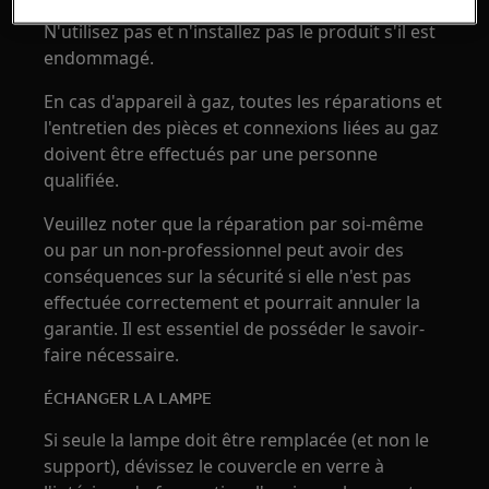
N'utilisez pas et n'installez pas le produit s'il est
endommagé.
En cas d'appareil à gaz, toutes les réparations et
l'entretien des pièces et connexions liées au gaz
doivent être effectués par une personne
qualifiée.
Veuillez noter que la réparation par soi-même
ou par un non-professionnel peut avoir des
conséquences sur la sécurité si elle n'est pas
effectuée correctement et pourrait annuler la
garantie. Il est essentiel de posséder le savoir-
faire nécessaire.
ÉCHANGER LA LAMPE
Si seule la lampe doit être remplacée (et non le
support), dévissez le couvercle en verre à