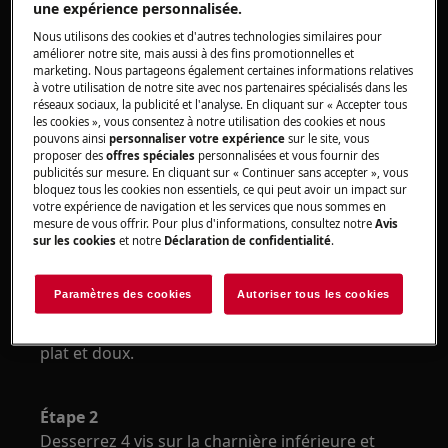
Utilisez toujours des gants de sécurité et des
une expérience personnalisée.
chaussures fermées.
Nous utilisons des cookies et d'autres technologies similaires pour
améliorer notre site, mais aussi à des fins promotionnelles et
Veuillez noter que l'auto-réparation ou la réparation
marketing. Nous partageons également certaines informations relatives
à votre utilisation de notre site avec nos partenaires spécialisés dans les
non professionnelle peut avoir des conséquences sur
réseaux sociaux, la publicité et l'analyse. En cliquant sur « Accepter tous
la sécurité si elle n'est pas effectuée correctement.
les cookies », vous consentez à notre utilisation des cookies et nous
pouvons ainsi
personnaliser votre expérience
sur le site, vous
proposer des
offres spéciales
personnalisées et vous fournir des
Comment changer les charnières?
publicités sur mesure. En cliquant sur « Continuer sans accepter », vous
bloquez tous les cookies non essentiels, ce qui peut avoir un impact sur
votre expérience de navigation et les services que nous sommes en
OUTILS:
mesure de vous offrir. Pour plus d'informations, consultez notre
Avis
sur les cookies
et notre
Déclaration de confidentialité
.
Tournevis cruciforme 6 × 300
Paramètres des cookies
Autoriser tous les cookies
Étape 1
Couchez le produit sur une surface ou un sol
plat et doux.
Étape 2
Desserrez 4 vis sur la charnière inférieure et