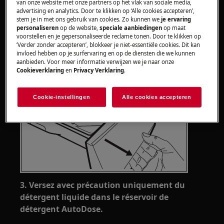
van onze website met onze partners op het vlak van sociale media,
2. Ouvrez le tiroir à détergent et soulevez le
advertising en analytics. Door te klikken op ‘Alle cookies accepteren’,
stem je in met ons gebruik van cookies. Zo kunnen we
je ervaring
couvercle de l'AutoDose.
personaliseren
op de website,
speciale aanbiedingen
op maat
voorstellen en je gepersonaliseerde reclame tonen. Door te klikken op
‘Verder zonder accepteren’, blokkeer je niet-essentiële cookies. Dit kan
invloed hebben op je surfervaring en op de diensten die we kunnen
aanbieden. Voor meer informatie verwijzen we je naar onze
Cookieverklaring
en
Privacy Verklaring
.
Cookie-instellingen
Alle cookies accepteren
3. Versez avec précaution uniquement du
détergent liquide dans le réservoir de
détergent AutoDose.