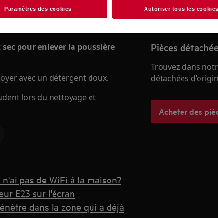
Paramètres des cookies
Autoriser tous les cookie
Pièces détachée
t sec pour enlever la poussière
Trouvez dans notr
ettoyer avec un détergent doux.
détachées d’origine
prudent lors du nettoyage et
Acheter des piè
je n'ai pas de WiFi à la maison?
eur E23 sur l'écran
pénètre dans la zone qui a déjà