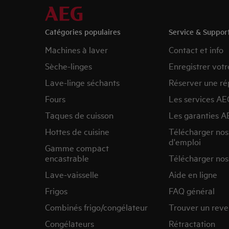
Catégories populaires
Service & Suppor
Machines à laver
Contact et info
Sèche-linges
Enregistrer votr
Lave-linge séchants
Réserver une ré
Fours
Les services AE
Taques de cuisson
Les garanties A
Hottes de cuisine
Télécharger no
d'emploi
Gamme compact
encastrable
Télécharger nos
Lave-vaisselle
Aide en ligne
Frigos
FAQ général
Combinés frigo/congélateur
Trouver un rev
Congélateurs
Rétractation