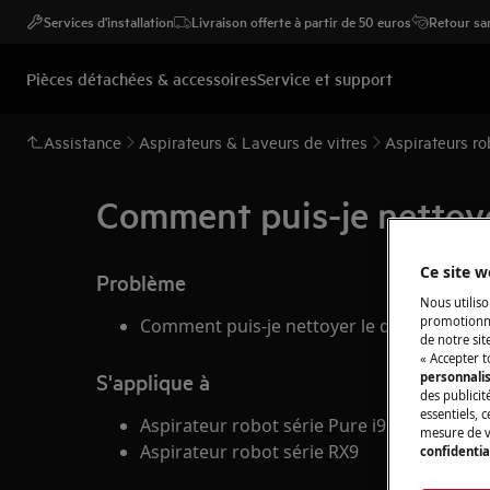
Services d'installation
Livraison offerte à partir de 50 euros
Retour san
Pièces détachées & accessoires
Service et support
Assistance
Aspirateurs & Laveurs de vitres
Aspirateurs ro
Comment puis-je nettoyer
Ce site w
Problème
Nous utiliso
promotionne
Comment puis-je nettoyer le devant et la 
de notre sit
« Accepter t
S'applique à
personnali
des publicit
essentiels, 
Aspirateur robot série Pure i9
mesure de v
Aspirateur robot série RX9
confidentia