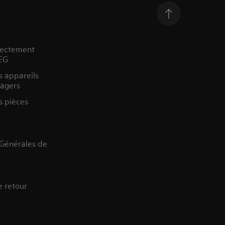
rectement
EG
s appareils
agers
s pièces
 Générales de
e retour