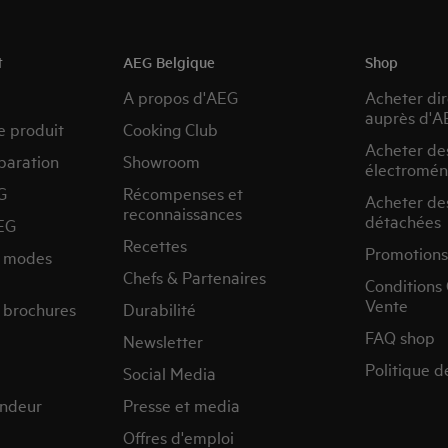
t
AEG Belgique
Shop
A propos d'AEG
Acheter di
auprès d'A
e produit
Cooking Club
Acheter de
paration
Showroom
électromén
G
Récompenses et
Acheter de
reconnaissances
détachées
EG
Recettes
Promotions
s modes
Chefs & Partenaires
Conditions
Vente
 brochures
Durabilité
FAQ shop
Newsletter
Politique d
Social Media
endeur
Presse et media
Offres d'emploi