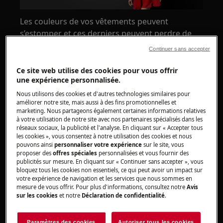
Les couleurs de vos vêtements peuvent
s’estomper et ces derniers peuvent perdre de
leur éclat plus vite que des vêtements blancs ou
Continuer sans accepter
sombres. Vos couleurs préférées demeureront
plus vives plus longtemps si vous lavez vos
Ce site web utilise des cookies pour vous offrir
une expérience personnalisée.
vêtements avec soin et tendresse.
Nous utilisons des cookies et d'autres technologies similaires pour
améliorer notre site, mais aussi à des fins promotionnelles et
marketing. Nous partageons également certaines informations relatives
à votre utilisation de notre site avec nos partenaires spécialisés dans les
réseaux sociaux, la publicité et l'analyse. En cliquant sur « Accepter tous
les cookies », vous consentez à notre utilisation des cookies et nous
pouvons ainsi
personnaliser votre expérience
sur le site, vous
proposer des
offres spéciales
personnalisées et vous fournir des
publicités sur mesure. En cliquant sur « Continuer sans accepter », vous
bloquez tous les cookies non essentiels, ce qui peut avoir un impact sur
votre expérience de navigation et les services que nous sommes en
mesure de vous offrir. Pour plus d'informations, consultez notre
Avis
sur les cookies
et notre
Déclaration de confidentialité
.
1. Pouvez-vous laver les couleurs et les blancs
Paramètres des cookies
Autoriser tous les cookies