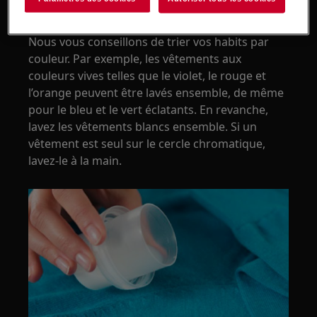
ensemble?
Nous vous conseillons de trier vos habits par
couleur. Par exemple, les vêtements aux
couleurs vives telles que le violet, le rouge et
l’orange peuvent être lavés ensemble, de même
pour le bleu et le vert éclatants. En revanche,
lavez les vêtements blancs ensemble. Si un
vêtement est seul sur le cercle chromatique,
lavez-le à la main.