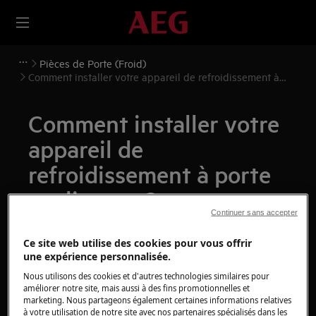
Pièces de Porte (Froid)
Comment installer votre appareil de refroidissement à
porte coulissante?
Comment installer votre
appareil de
refroidissement à porte
coulissante?
Continuer sans accepter
Solution
Ce site web utilise des cookies pour vous offrir
une expérience personnalisée.
Avant toute opération de maintenance, éteignez
Nous utilisons des cookies et d'autres technologies similaires pour
l'appareil et débranchez la fiche secteur de la
prise.
améliorer notre site, mais aussi à des fins promotionnelles et
marketing. Nous partageons également certaines informations relatives
Faites toujours attention lorsque vous déplacez des
à votre utilisation de notre site avec nos partenaires spécialisés dans les