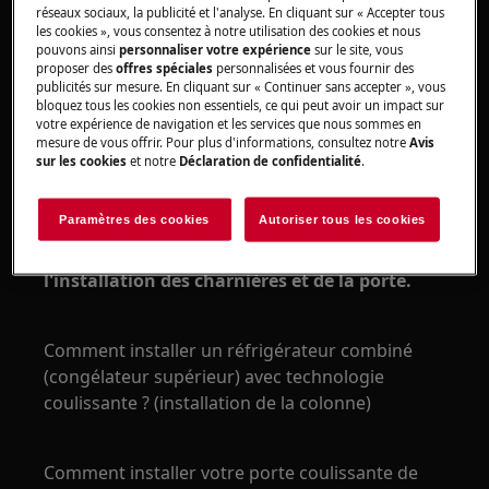
réseaux sociaux, la publicité et l'analyse. En cliquant sur « Accepter tous
appareils, pour les appareils lourds, il faut deux
les cookies », vous consentez à notre utilisation des cookies et nous
personnes pour le déplacer.
pouvons ainsi
personnaliser votre expérience
sur le site, vous
proposer des
offres spéciales
personnalisées et vous fournir des
Utilisez toujours des gants de sécurité et des
publicités sur mesure. En cliquant sur « Continuer sans accepter », vous
bloquez tous les cookies non essentiels, ce qui peut avoir un impact sur
chaussures fermées.
votre expérience de navigation et les services que nous sommes en
mesure de vous offrir. Pour plus d'informations, consultez notre
Avis
Veuillez noter que l'auto-réparation ou la réparation
sur les cookies
et notre
Déclaration de confidentialité
.
non professionnelle peut avoir des conséquences sur
la sécurité si elle n'est pas effectuée correctement.
Paramètres des cookies
Autoriser tous les cookies
Les vidéos de montage montrent
l'installation des charnières et de la porte.
Comment installer un réfrigérateur combiné
(congélateur supérieur) avec technologie
coulissante ? (installation de la colonne)
Comment installer votre porte coulissante de