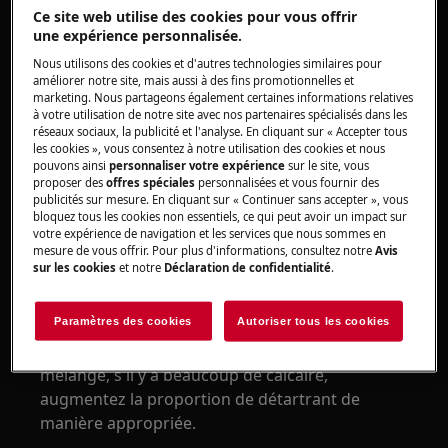
Ce site web utilise des cookies pour vous offrir
1. Positionnez l'appareil de sorte que le
une expérience personnalisée.
couvercle de sécurité de la chaudière soit en
Nous utilisons des cookies et d'autres technologies similaires pour
haut.
améliorer notre site, mais aussi à des fins promotionnelles et
marketing. Nous partageons également certaines informations relatives
2. Retirez le couvercle en caoutchouc,
à votre utilisation de notre site avec nos partenaires spécialisés dans les
réseaux sociaux, la publicité et l'analyse. En cliquant sur « Accepter tous
dévissez le capuchon de sécurité de la
les cookies », vous consentez à notre utilisation des cookies et nous
chaudière à l'aide de la clé plate en bas.
pouvons ainsi
personnaliser votre expérience
sur le site, vous
proposer des
offres spéciales
personnalisées et vous fournir des
3. Retournez l'appareil sur un évier et videz
publicités sur mesure. En cliquant sur « Continuer sans accepter », vous
bloquez tous les cookies non essentiels, ce qui peut avoir un impact sur
complètement la bouilloire.
votre expérience de navigation et les services que nous sommes en
mesure de vous offrir. Pour plus d'informations, consultez notre
Avis
4. Mélanger un détartrant et de l'eau dans le
sur les cookies
et notre
Déclaration de confidentialité
.
rapport indiqué, préparer un minimum de
300 ml de détartrant.
Paramètres des cookies
Autoriser tous les cookies
Utilisez le rapport recommandé pour le
mélange, s'il y a beaucoup de calcaire,
augmentez la proportion de détartrant de
manière appropriée.