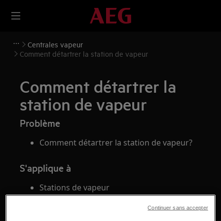
Centrales vapeur
Comment détartrer la station de vapeur
Comment détartrer la
station de vapeur
Problème
Comment détartrer la station de vapeur?
S'applique à
Stations de vapeur
Continuer sans accepter
Solution