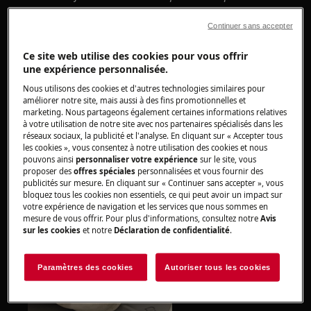
appareils, pour les appareils lourds, il faut deux
personnes pour le déplacer.
Continuer sans accepter
Utilisez toujours des gants de sécurité et des
Ce site web utilise des cookies pour vous offrir
une expérience personnalisée.
chaussures fermées.
Nous utilisons des cookies et d'autres technologies similaires pour
Veuillez noter que l'auto-réparation ou la réparation
améliorer notre site, mais aussi à des fins promotionnelles et
marketing. Nous partageons également certaines informations relatives
non professionnelle peut avoir des conséquences sur
à votre utilisation de notre site avec nos partenaires spécialisés dans les
la sécurité si elle n'est pas effectuée correctement.
réseaux sociaux, la publicité et l'analyse. En cliquant sur « Accepter tous
les cookies », vous consentez à notre utilisation des cookies et nous
pouvons ainsi
personnaliser votre expérience
sur le site, vous
DISPOSITIF DE SÉCURITÉ DE PORTE
proposer des
offres spéciales
personnalisées et vous fournir des
publicités sur mesure. En cliquant sur « Continuer sans accepter », vous
bloquez tous les cookies non essentiels, ce qui peut avoir un impact sur
Retirez l'anneau en plastique fixant le joint de
votre expérience de navigation et les services que nous sommes en
mesure de vous offrir. Pour plus d'informations, consultez notre
Avis
porte à l'armoire. Dégagez le joint du boîtier.
sur les cookies
et notre
Déclaration de confidentialité
.
Paramètres des cookies
Autoriser tous les cookies