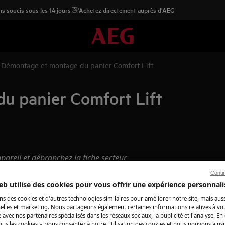
s soucis sous les 14 jours
Achetez directement auprès d'AEG
Démontage et montage du panier Comfort Lift
u panier Comfort Lift
pareil et débranchez la fiche secteur
Conti
eb utilise des cookies pour vous offrir une expérience personnali
ppareils, pour les appareils lourds, il
ns des cookies et d'autres technologies similaires pour améliorer notre site, mais auss
lles et marketing. Nous partageons également certaines informations relatives à votr
e avec nos partenaires spécialisés dans les réseaux sociaux, la publicité et l'analyse. En
sures fermées.
ous les cookies », vous consentez à notre utilisation des cookies et nous pouvons ainsi