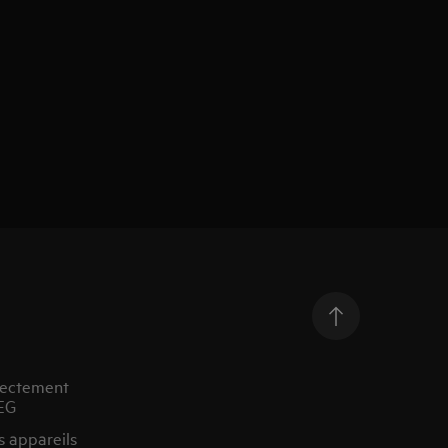
rectement
EG
s appareils