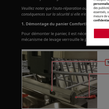
personnali
Veuillez noter que l'auto-réparation ou la réparatio
des publicit
essentiels, 
conséquences sur la sécurité si elle n'est pas effec
mesure de v
confidentia
1. Démontage du panier ComfortLift
Pour démonter le panier, il est nécessaire de l'a
mécanisme de levage verrouille le panier et il n