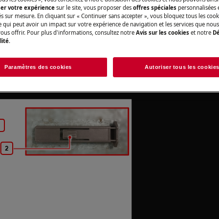
ser votre expérience
sur le site, vous proposer des
offres spéciales
personnalisées e
n non professionnelle peut avoir des
és sur mesure. En cliquant sur « Continuer sans accepter », vous bloquez tous les coo
ce qui peut avoir un impact sur votre expérience de navigation et les services que n
tuée correctement
ous offrir. Pour plus d'informations, consultez notre
Avis sur les cookies
et notre
Dé
lité
.
voir en position basse, sinon, le
Paramètres des cookies
Autoriser tous les cookie
e sera pas possible de le démonter.