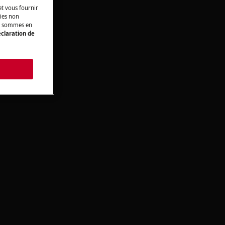
t vous fournir
kies non
ous sommes en
claration de
s