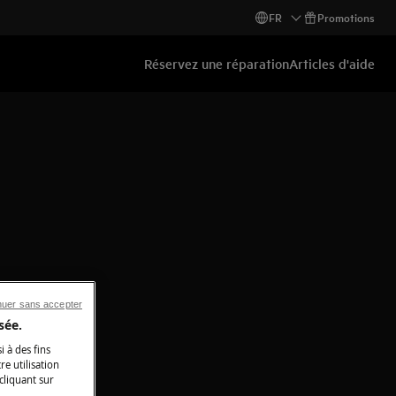
FR
Promotions
Réservez une réparation
Articles d'aide
nuer sans accepter
sée.
i à des fins
e utilisation
 cliquant sur