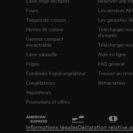
Lave-linge séchants
Réserver une ré
Fours
Les services AE
Taques de cuisson
Les garanties A
Hottes de cuisine
Télécharger no
d'emploi
Gamme compact
encastrable
Télécharger nos
Lave-vaisselle
Aide en ligne
Frigos
FAQ général
Combinés frigo/congélateur
Trouver un rev
Congélateurs
Rétractation
Aspirateurs
Promotions et offres
Informations légales
Déclaration relative 