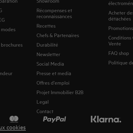
paration
Showroom
électromén
G
Récompenses et
Acheter de
reconnaissances
détachées
EG
Recettes
Promotions
s modes
Chefs & Partenaires
Conditions
Vente
 brochures
Durabilité
FAQ shop
Newsletter
Politique d
Social Media
endeur
Presse et media
Offres d'emploi
Projet Immobilier B2B
Legal
Contact
aux cookies