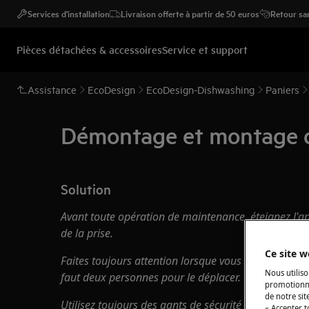
Services d'installation
Livraison offerte à partir de 50 euros
Retour san
Pièces détachées & accessoires
Service et support
Assistance
EcoDesign
EcoDesign-Dishwashing
Paniers
Démontage et montage d
Solution
Avant toute opération de maintenance, éteignez l'ap
de la
prise.
Ce site w
Faites toujours attention lorsque vous déplacez des a
Nous utiliso
faut deux personnes pour le déplacer.
promotionne
de notre sit
Utilisez toujours des gants de sécurité et des chaus
« Accepter t