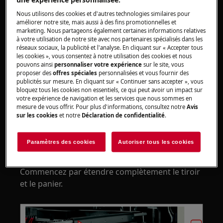
appareils, pour les appareils lourds, il faut deux
Nous utilisons des cookies et d'autres technologies similaires pour
personnes pour le déplacer.
améliorer notre site, mais aussi à des fins promotionnelles et
marketing. Nous partageons également certaines informations relatives
Utilisez toujours des gants de sécurité et des
à votre utilisation de notre site avec nos partenaires spécialisés dans les
réseaux sociaux, la publicité et l'analyse. En cliquant sur « Accepter tous
chaussures fermées.
les cookies », vous consentez à notre utilisation des cookies et nous
pouvons ainsi
personnaliser votre expérience
sur le site, vous
Veuillez noter que l'auto-réparation ou la réparation
proposer des
offres spéciales
personnalisées et vous fournir des
publicités sur mesure. En cliquant sur « Continuer sans accepter », vous
non professionnelle peut avoir des conséquences sur
bloquez tous les cookies non essentiels, ce qui peut avoir un impact sur
la sécurité si elle n'est pas effectuée correctement.
votre expérience de navigation et les services que nous sommes en
mesure de vous offrir. Pour plus d'informations, consultez notre
Avis
Démontage et assemblage du tiroir à
sur les cookies
et notre
Déclaration de confidentialité
.
couverts et du panier supérieur
Paramètres des cookies
Autoriser tous les cookies
La procédure est similaire pour le tiroir à
couverts et le panier supérieur.
Commencez par étendre complètement le tiroir
et le panier.