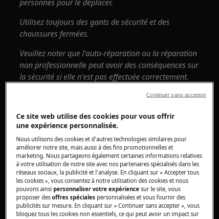
personnes pour le déplacer.
Utilisez toujours des gants de sécurité et des
chaussures fermées.
Veuillez noter que l'auto-réparation ou la réparation
non professionnelle peut avoir des conséquences sur
la sécurité si elle n'est pas effectuée correctement.
Comment démonter et assembler le joint de
Continuer sans accepter
la porte du lave-vaisselle?
Ce site web utilise des cookies pour vous offrir
une expérience personnalisée.
1. Tirez doucement sur le bas du joint pour le
retirer de sa douille et continuez jusqu'à ce que
Nous utilisons des cookies et d'autres technologies similaires pour
améliorer notre site, mais aussi à des fins promotionnelles et
tout le joint soit retiré.
marketing. Nous partageons également certaines informations relatives
à votre utilisation de notre site avec nos partenaires spécialisés dans les
2. Commencez à insérer le nouveau joint par les
réseaux sociaux, la publicité et l'analyse. En cliquant sur « Accepter tous
les cookies », vous consentez à notre utilisation des cookies et nous
bords inférieurs (côtés gauche et droit).
pouvons ainsi
personnaliser votre expérience
sur le site, vous
Assurez-vous qu'il est dans le support.
proposer des
offres spéciales
personnalisées et vous fournir des
publicités sur mesure. En cliquant sur « Continuer sans accepter », vous
bloquez tous les cookies non essentiels, ce qui peut avoir un impact sur