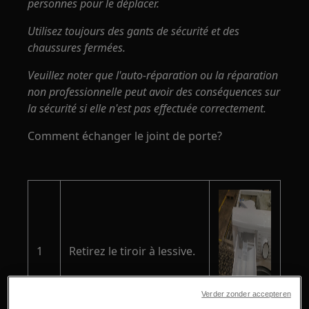
personnes pour le déplacer.
Utilisez toujours des gants de sécurité et des
chaussures fermées.
Veuillez noter que l'auto-réparation ou la réparation
non professionnelle peut avoir des conséquences sur
la sécurité si elle n'est pas effectuée correctement.
Comment échanger le joint de porte?
1
Retirez le tiroir à lessive.
Verder zonder accepteren