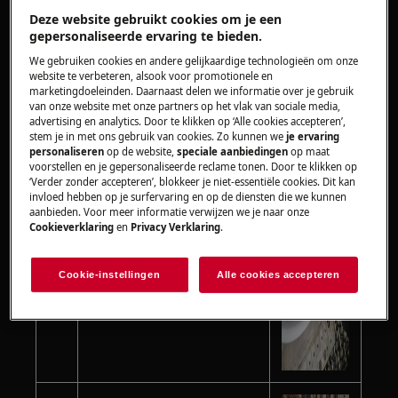
Deze website gebruikt cookies om je een
gepersonaliseerde ervaring te bieden.
Tirez le bord du joint,
We gebruiken cookies en andere gelijkaardige technologieën om onze
2
démontez le ressort
website te verbeteren, alsook voor promotionele en
marketingdoeleinden. Daarnaast delen we informatie over je gebruik
extérieur du joint.
van onze website met onze partners op het vlak van sociale media,
advertising en analytics. Door te klikken op ‘Alle cookies accepteren’,
stem je in met ons gebruik van cookies. Zo kunnen we
je ervaring
personaliseren
op de website,
speciale aanbiedingen
op maat
voorstellen en je gepersonaliseerde reclame tonen. Door te klikken op
‘Verder zonder accepteren’, blokkeer je niet-essentiële cookies. Dit kan
invloed hebben op je surfervaring en op de diensten die we kunnen
aanbieden. Voor meer informatie verwijzen we je naar onze
Cookieverklaring
en
Privacy Verklaring
.
Rentrez le joint dans le
3
boîtier.
Cookie-instellingen
Alle cookies accepteren