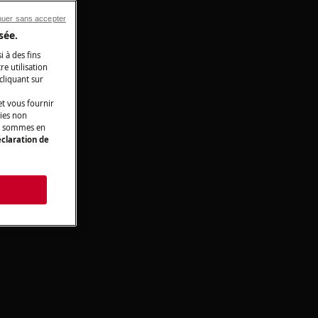
nuer sans accepter
sée.
i à des fins
e utilisation
 cliquant sur
t vous fournir
kies non
ous sommes en
claration de
s