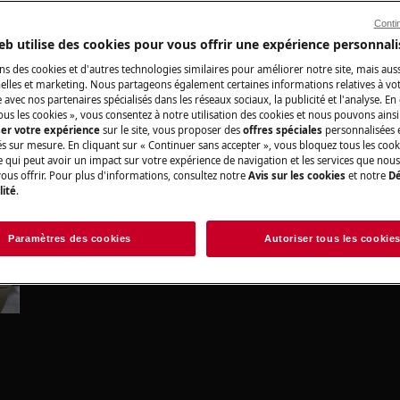
Conti
n non professionnelle peut avoir des
eb utilise des cookies pour vous offrir une expérience personnali
uée correctement.
ns des cookies et d'autres technologies similaires pour améliorer notre site, mais auss
de la porte du lave-vaisselle?
lles et marketing. Nous partageons également certaines informations relatives à votr
e avec nos partenaires spécialisés dans les réseaux sociaux, la publicité et l'analyse. En
ous les cookies », vous consentez à notre utilisation des cookies et nous pouvons ainsi
nt les 2 vis arrière (droite et
ser votre expérience
sur le site, vous proposer des
offres spéciales
personnalisées e
és sur mesure. En cliquant sur « Continuer sans accepter », vous bloquez tous les coo
ce qui peut avoir un impact sur votre expérience de navigation et les services que n
ous offrir. Pour plus d'informations, consultez notre
Avis sur les cookies
et notre
Dé
lité
.
Paramètres des cookies
Autoriser tous les cookie