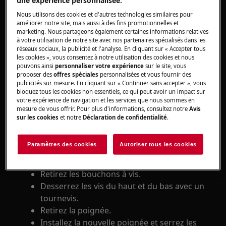
appareils, pour les appareils lourds, il faut deux
Nous utilisons des cookies et d'autres technologies similaires pour
personnes pour le déplacer.
améliorer notre site, mais aussi à des fins promotionnelles et
marketing. Nous partageons également certaines informations relatives
Utilisez toujours des gants de sécurité et des
à votre utilisation de notre site avec nos partenaires spécialisés dans les
réseaux sociaux, la publicité et l'analyse. En cliquant sur « Accepter tous
chaussures fermées.
les cookies », vous consentez à notre utilisation des cookies et nous
pouvons ainsi
personnaliser votre expérience
sur le site, vous
Veuillez noter que l'auto-réparation ou la réparation
proposer des
offres spéciales
personnalisées et vous fournir des
publicités sur mesure. En cliquant sur « Continuer sans accepter », vous
non professionnelle peut avoir des conséquences sur
bloquez tous les cookies non essentiels, ce qui peut avoir un impact sur
la sécurité si elle n'est pas effectuée correctement.
votre expérience de navigation et les services que nous sommes en
mesure de vous offrir. Pour plus d'informations, consultez notre
Avis
Si vous souhaitez remplacer des pièces vous-
sur les cookies
et notre
Déclaration de confidentialité
.
même, vous pouvez trouver des pièces de
rechange, des accessoires et des produits
Paramètres des cookies
Autoriser tous les cookies
d'entretien dans notre
.
boutique en ligne
Retirez les bouchons à vis.
Desserrez les vis du haut et du bas avec un
tournevis.
Retirez la poignée.
Installez la nouvelle poignée et serrez les