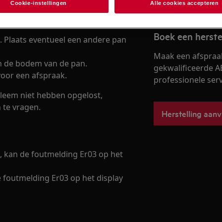
Cookie-instellingen
Alle cookies accepteren
Boek een herste
. Plaats eventueel een andere pan
Maak een afspraa
en de bodem van de pan.
gekwalificeerde A
oor een afspraak.
professionele servi
leem niet hebben opgelost,
 te vragen.
Herstelling aan
, kan de foutmelding Er03 op het
 foutmelding Er03 op het display