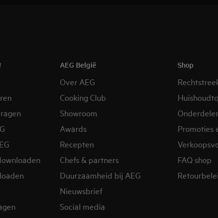
t
AEG België
Shop
Over AEG
Rechtstree
eren
Cooking Club
Huishoudto
vragen
Showroom
Onderdele
EG
Awards
Promoties 
AEG
Recepten
Verkoopsv
downloaden
Chefs & partners
FAQ shop
loaden
Duurzaamheid bij AEG
Retourbelei
Nieuwsbrief
ragen
Social media