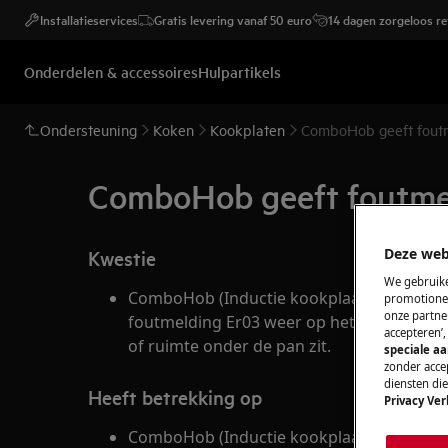
Installatieservices
Gratis levering vanaf 50 euro
14 dagen zorgeloos r
Onderdelen & accessoires
Hulpartikels
Ondersteuning
Koken
Kookplaten
ComboHob geeft foutm
ComboHob geeft foutmel
Deze web
Kwestie
We gebruike
ComboHob (Inductie kookplaat met ingeb
promotionel
onze partner
foutmelding Er03 weer op het display. Dit
accepteren’
of ruimte onder de pan zit.
speciale a
zonder accep
diensten di
Heeft betrekking op
Privacy Ver
ComboHob (Inductie kookplaat met ingeb