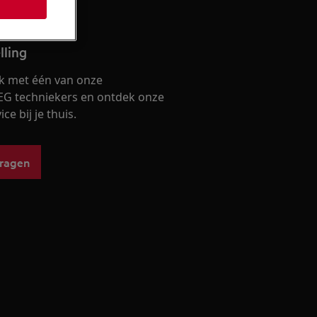
lling
k met één van onze
EG techniekers en ontdek onze
ce bij je thuis.
vragen