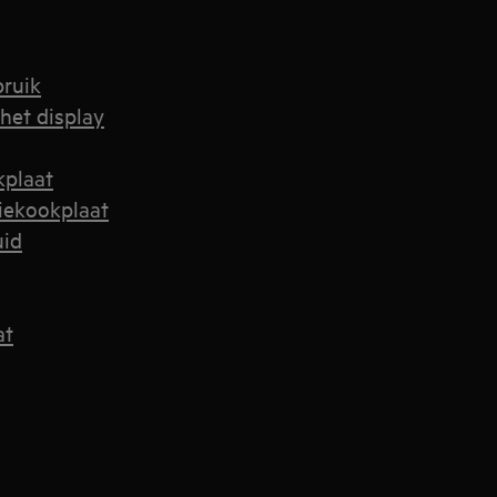
bruik
het display
kplaat
iekookplaat
uid
at