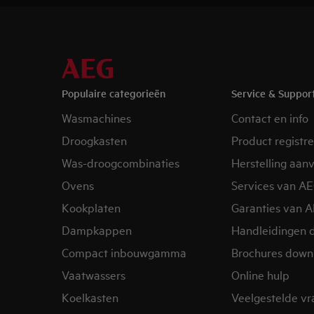
Populaire categorieën
Service & Suppor
Wasmachines
Contact en info
Droogkasten
Product registr
Was-droogcombinaties
Herstelling aan
Ovens
Services van A
Kookplaten
Garanties van 
Dampkappen
Handleidingen 
Compact inbouwgamma
Brochures down
Vaatwassers
Online hulp
Koelkasten
Veelgestelde v