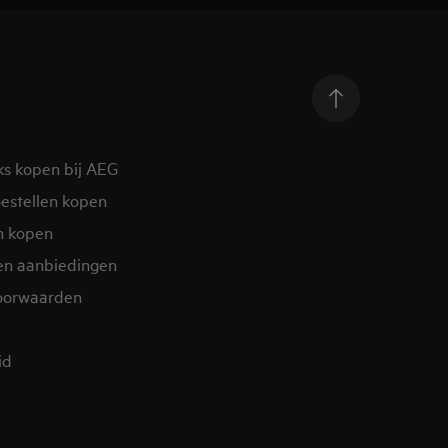
ks kopen bij AEG
estellen kopen
n kopen
en aanbiedingen
oorwaarden
d​