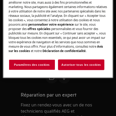
améliorer notre site, mais aussi à des fins promotionnelles et
Solution
marketing. Nous partageons également certaines informations relatives
à votre utilisation de notre site avec nos partenaires spécialisés dans les
réseaux sociaux, la publicité et l'analyse. En cliquant sur « Accepter tous
1. Veuillez contacter notre service après-vente
les cookies », vous consentez à notre utilisation des cookies et nous
pour un rendez-vous.
pouvons ainsi
personnaliser votre expérience
sur le site, vous
proposer des
offres spéciales
personnalisées et vous fournir des
publicités sur mesure. En cliquant sur « Continuer sans accepter », vous
Si les suggestions ci-dessus n'ont pas résolu le
bloquez tous les cookies non essentiels, ce qui peut avoir un impact sur
problème, nous vous recommandons de
votre expérience de navigation et les services que nous sommes en
mesure de vous offrir. Pour plus d'informations, consultez notre
Avis
consulter un technicien. demander.
sur les cookies
et notre
Déclaration de confidentialité
.
Paramètres des cookies
Autoriser tous les cookies
Cet article vous a-t-il été utile ?
Réparation par un expert
Fixez un rendez-vous avec un de nos
techniciens qualifiés AEG et