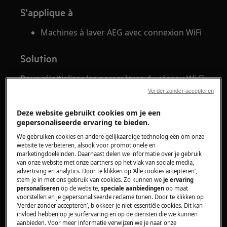
S'applique à
Machines à laver AEG avec connexion WiFi
Solution
Pour réinitialiser les paramètres du réseau Wi-Fi
sur votre lave-linge AEG, suivez les étapes
Verder zonder accepteren
répertoriées sous le modèle correspondant:
Deze website gebruikt cookies om je een
Machine à laver de la série 9000
gepersonaliseerde ervaring te bieden.
We gebruiken cookies en andere gelijkaardige technologieën om onze
website te verbeteren, alsook voor promotionele en
marketingdoeleinden. Daarnaast delen we informatie over je gebruik
van onze website met onze partners op het vlak van sociale media,
advertising en analytics. Door te klikken op ‘Alle cookies accepteren’,
stem je in met ons gebruik van cookies. Zo kunnen we
je ervaring
personaliseren
op de website,
speciale aanbiedingen
op maat
voorstellen en je gepersonaliseerde reclame tonen. Door te klikken op
‘Verder zonder accepteren’, blokkeer je niet-essentiële cookies. Dit kan
invloed hebben op je surfervaring en op de diensten die we kunnen
aanbieden. Voor meer informatie verwijzen we je naar onze
Sur l'écran de la liste des programmes,