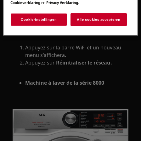
Cookieverklaring
en
Privacy Verklaring
.
appuyez sur le raccourci pour ouvrir le
menu des paramètres.
Cookie-instellingen
Alle cookies accepteren
Appuyez sur la barre WiFi et un nouveau
menu s'affichera.
Appuyez sur
Réinitialiser le réseau.
Machine à laver de la série 8000