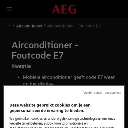
Airconditioner
Airconditioner - Foutcode E7
Airconditioner -
Foutcode E7
Kwestie
Mobiele airconditioner geeft code E7 weer
op het display
Foutcode E7
Verder zonder accepteren
Deze website gebruikt cookies om je een
gepersonaliseerde ervaring te bieden.
We gebruiken cookies en andere gelijkaardige technologieën om onze
website te verbeteren, alsook voor promotionele en