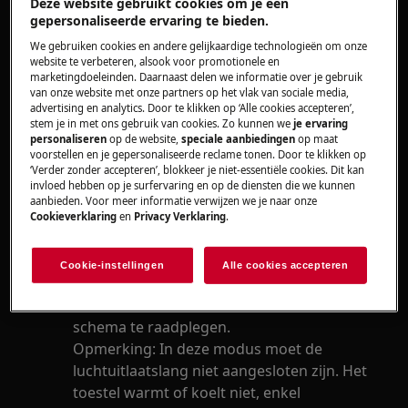
Deze website gebruikt cookies om je een
gepersonaliseerde ervaring te bieden.
Oplossing
We gebruiken cookies en andere gelijkaardige technologieën om onze
website te verbeteren, alsook voor promotionele en
Koel modus
marketingdoeleinden. Daarnaast delen we informatie over je gebruik
Druk op de toets 'fan speed' om de
van onze website met onze partners op het vlak van sociale media,
ventilatorsnelheid 'auto', 'high', 'mid' en
advertising en analytics. Door te klikken op ‘Alle cookies accepteren’,
stem je in met ons gebruik van cookies. Zo kunnen we
je ervaring
'low' in te stellen.
personaliseren
op de website,
speciale aanbiedingen
op maat
Druk op de toets '+' en '-' om de gewenste
voorstellen en je gepersonaliseerde reclame tonen. Door te klikken op
‘Verder zonder accepteren’, blokkeer je niet-essentiële cookies. Dit kan
temperatuur te selecteren.
invloed hebben op je surfervaring en op de diensten die we kunnen
aanbieden. Voor meer informatie verwijzen we je naar onze
Ventilator modus
Cookieverklaring
en
Privacy Verklaring
.
In deze modus kunt u de
ventilatorsnelheid 'high', 'mid' of 'low'
Cookie-instellingen
Alle cookies accepteren
selecteren door de toets van de
ventilatorsnelheid in te drukken en het
schema te raadplegen.
Opmerking: In deze modus moet de
luchtuitlaatslang niet aangesloten zijn. Het
toestel warmt of koelt niet, enkel