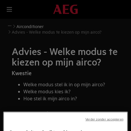
Airconditioner
Advies - Welke modus te kiezen op mijn airco?
Advies - Welke modus te
kiezen op mijn airco?
Kwestie
Welke modus stel ik in op mijn airco?
Welke modus kies ik?
Hoe stel ik mijn airco in?
Heeft betrekking op
Verder zonder accepteren
Mobiele airconditioner