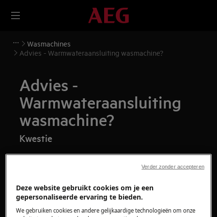
Wasmachines
Advies - Warmwateraansluiting wasmachine?
Advies -
Warmwateraansluiting
wasmachine?
Kwestie
Is het mogelijk om de wasmachine op
warm water aan te sluiten?
Verder zonder accepteren
Kan de wasmachine worden aangesloten
Deze website gebruikt cookies om je een
op het warme water?
gepersonaliseerde ervaring te bieden.
We gebruiken cookies en andere gelijkaardige technologieën om onze