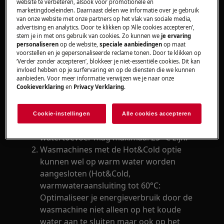
Heeft betrekking op
website te verbeteren, alsook voor promotionele en
marketingdoeleinden. Daarnaast delen we informatie over je gebruik
Wasmachine
van onze website met onze partners op het vlak van sociale media,
advertising en analytics. Door te klikken op ‘Alle cookies accepteren’,
Was-droogcombinatie
stem je in met ons gebruik van cookies. Zo kunnen we
je ervaring
personaliseren
op de website,
speciale aanbiedingen
op maat
voorstellen en je gepersonaliseerde reclame tonen. Door te klikken op
Oplossing
‘Verder zonder accepteren’, blokkeer je niet-essentiële cookies. Dit kan
invloed hebben op je surfervaring en op de diensten die we kunnen
Onze huidige wasmachines en was-
aanbieden. Voor meer informatie verwijzen we je naar onze
Cookieverklaring
en
Privacy Verklaring
.
droogcombinaties zijn speciaal ontworpen
voor een aansluiting op koud water. Een
aansluiting op warm water wordt niet
Cookie-instellingen
Alle cookies accepteren
aanbevolen. De inlaat temperatuur van de
watertoevoer mag maximaal 25 °C zijn.
Wasmachines met de Hot&Cold optie
kunnen wel op warm water worden
aangesloten (Hot&Cold,
warmwateraansluiting tot 60°C:
Optimaliseer je energieverbruik door de
wasmachine niet alleen op het koude
water aan te sluiten maar ook op het