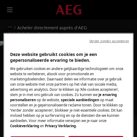
Acheter directement auprès d'AEG
Installation et services
Verder zonder accepteren
Deze website gebruikt cookies om je een
gepersonaliseerde ervaring te bieden.
Ondersteuning voor
We gebruiken cookies en andere gelijkaardige technologieën om onze
website te verbeteren, alsook voor promotionele en
marketingdoeleinden. Daarnaast delen we informatie over je gebruik
Installation et services
van onze website met onze partners op het vlak van sociale media,
advertising en analytics. Door te klikken op ‘Alle cookies accepteren’,
stem je in met ons gebruik van cookies. Zo kunnen we
je ervaring
personaliseren
op de website,
speciale aanbiedingen
op maat
voorstellen en je gepersonaliseerde reclame tonen. Door te klikken op
‘Verder zonder accepteren’, blokkeer je niet-essentiële cookies. Dit kan
invloed hebben op je surfervaring en op de diensten die we kunnen
aanbieden. Voor meer informatie verwijzen we je naar onze
Zoek tussen onze ondersteuningsartikelen
Cookieverklaring
en
Privacy Verklaring
.