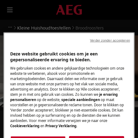
Kleine Huishoudtoestellen
Broodroosters
Verder zonder accepteren
Deze website gebruikt cookies om je een
gepersonaliseerde ervaring te bieden.
Ondersteuning voor
We gebruiken cookies en andere gelijkaardige technologieën om onze
website te verbeteren, alsook voor promotionele en
Broodroosters
marketingdoeleinden. Daarnaast delen we informatie over je gebruik
van onze website met onze partners op het vlak van sociale media,
advertising en analytics. Door te klikken op ‘Alle cookies accepteren’,
stem je in met ons gebruik van cookies. Zo kunnen we
je ervaring
personaliseren
op de website,
speciale aanbiedingen
op maat
voorstellen en je gepersonaliseerde reclame tonen. Door te klikken op
‘Verder zonder accepteren’, blokkeer je niet-essentiële cookies. Dit kan
invloed hebben op je surfervaring en op de diensten die we kunnen
Zoek tussen onze ondersteuningsartikelen
aanbieden. Voor meer informatie verwijzen we je naar onze
Cookieverklaring
en
Privacy Verklaring
.