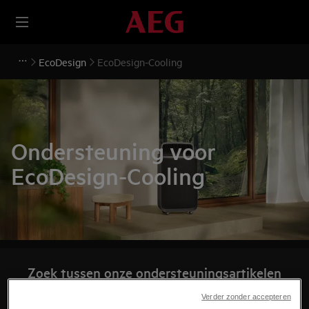
EcoDesign
EcoDesign-Cooling
Ondersteuning voor
EcoDesign-Cooling
Zoek tussen onze ondersteuningsartikelen
Verder zonder accepteren