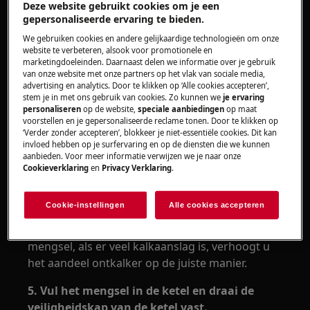
1. Plaats het apparaat zo dat de
Deze website gebruikt cookies om je een
veiligheidskap van de ketel zich bovenaan
gepersonaliseerde ervaring te bieden.
bevindt.
We gebruiken cookies en andere gelijkaardige technologieën om onze
website te verbeteren, alsook voor promotionele en
2. Verwijder het rubberen deksel, draai de
marketingdoeleinden. Daarnaast delen we informatie over je gebruik
van onze website met onze partners op het vlak van sociale media,
veiligheidskap van de ketel los met behulp
advertising en analytics. Door te klikken op ‘Alle cookies accepteren’,
van de platte sleutel aan de onderkant.
stem je in met ons gebruik van cookies. Zo kunnen we
je ervaring
personaliseren
op de website,
speciale aanbiedingen
op maat
voorstellen en je gepersonaliseerde reclame tonen. Door te klikken op
3. Draai het apparaat ondersteboven over een
‘Verder zonder accepteren’, blokkeer je niet-essentiële cookies. Dit kan
gootsteen en leeg de ketel volledig.
invloed hebben op je surfervaring en op de diensten die we kunnen
aanbieden. Voor meer informatie verwijzen we je naar onze
4. Meng een ontkalkingsmiddel en water in
Cookieverklaring
en
Privacy Verklaring
.
de aangegeven verhouding, bereid minimaal
300 ml ontkalkermengsel.
Cookie-instellingen
Alle cookies accepteren
Gebruik de aanbevolen verhouding voor het
mengsel, als er veel kalkaanslag is, verhoogt u
het aandeel ontkalker op de juiste manier.
5. Vul het mengsel in de ketel en draai de
veiligheidskap van de ketel vast.