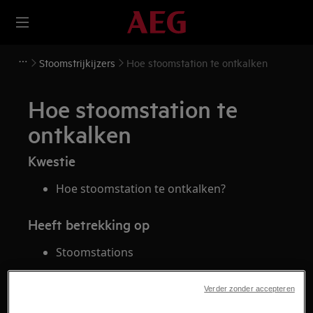
Stoomstrijkijzers
Hoe stoomstation te ontkalken
Hoe stoomstation te
ontkalken
Kwestie
Hoe stoomstation te ontkalken?
Heeft betrekking op
Stoomstations
Oplossing
Verder zonder accepteren