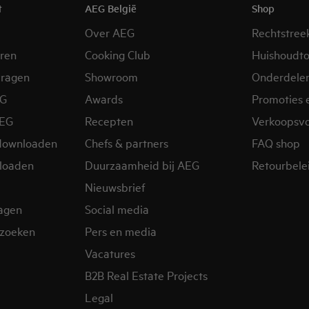
t
AEG België
Shop
Over AEG
Rechtstree
eren
Cooking Club
Huishoudto
vragen
Showroom
Onderdele
EG
Awards
Promoties 
AEG
Recepten
Verkoopsv
downloaden
Chefs & partners
FAQ shop
loaden
Duurzaamheid bij AEG
Retourbelei
Nieuwsbrief
ragen
Social media
zoeken
Pers en media
Vacatures
B2B Real Estate Projects
Legal