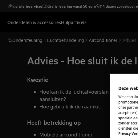
Installatieservices
Gratis levering vanaf 50 euro
14 dagen zorgeloos r
Onderdelen & accessoires
Hulpartikels
Ondersteuning
Luchtbehandeling
Airconditioner
Advies 
Advies - Hoe sluit ik de
Kwestie
Deze web
Hoe kan ik de luchtafvoerslang van mijn a
We gebruike
aansluiten?
promotionel
Hoe gebruik ik de raamkit.
onze partner
accepteren’
speciale a
Heeft betrekking op
zonder accep
diensten di
Mobiele airconditioner
Privacy Ver