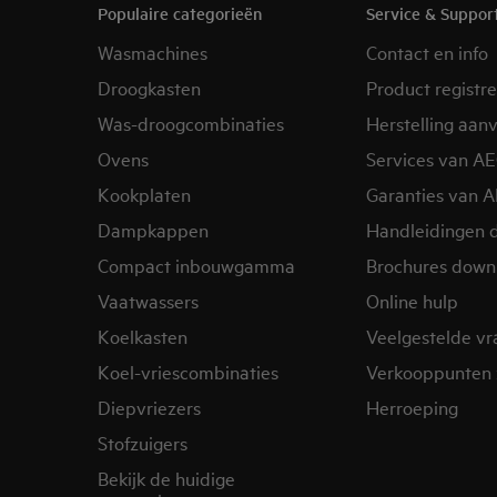
Populaire categorieën
Service & Suppor
Wasmachines
Contact en info
Droogkasten
Product registr
Was-droogcombinaties
Herstelling aan
Ovens
Services van A
Kookplaten
Garanties van 
Dampkappen
Handleidingen 
Compact inbouwgamma
Brochures down
Vaatwassers
Online hulp
Koelkasten
Veelgestelde v
Koel-vriescombinaties
Verkooppunten 
Diepvriezers
Herroeping
Stofzuigers
Bekijk de huidige