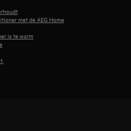
erhoudt
nditioner met de AEG Home
mer is te warm
e
t.