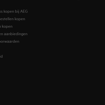
ks kopen bij AEG
estellen kopen
n kopen
en aanbiedingen
oorwaarden
d​